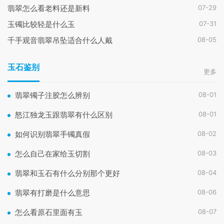
07-29
翡翠怎么看老料还是新料
07-31
玉镯比较轻是什么玉
08-05
千手观音翡翠吊坠适合什么人戴
玉石鉴别
更多
08-01
翡翠镯子注胶怎么辨别
08-01
怒江独龙玉跟翡翠有什么区别
08-02
如何识别翡翠手镯真假
08-03
怎么自己在家给玉切割
08-04
翡翠和玉石有什么分别那个更好
08-06
翡翠有打磨是什么意思
08-07
怎么看原石里面有玉