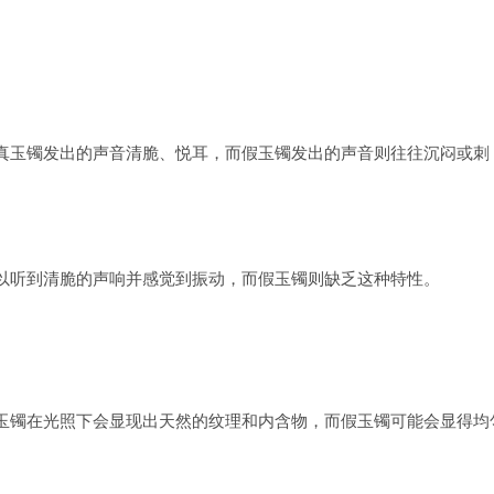
真玉镯发出的声音清脆、悦耳，而假玉镯发出的声音则往往沉闷或刺
以听到清脆的声响并感觉到振动，而假玉镯则缺乏这种特性。
玉镯在光照下会显现出天然的纹理和内含物，而假玉镯可能会显得均