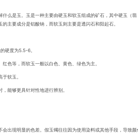
解什么是玉。玉是一种主要由硬玉和软玉组成的矿石，其中硬玉（翡
玉的主要成分是铝酸钠，而软玉则主要是透闪石和阳起石。
硬度为5.5-6。
、红色等，而软玉一般以白色、黄色、绿色为主。
高于软玉。
时，能够更具针对性地进行辨别。
不会出现明显的色差。假玉镯往往因为使用染料或其他手段，导致颜