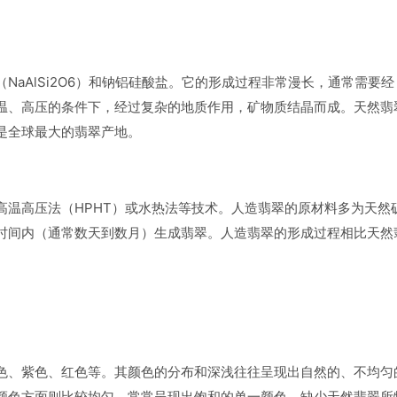
aAlSi2O6）和钠铝硅酸盐。它的形成过程非常漫长，通常需要经
温、高压的条件下，经过复杂的地质作用，矿物质结晶而成。天然翡
是全球最大的翡翠产地。
高温高压法（HPHT）或水热法等技术。人造翡翠的原材料多为天然
时间内（通常数天到数月）生成翡翠。人造翡翠的形成过程相比天然
色、紫色、红色等。其颜色的分布和深浅往往呈现出自然的、不均匀
颜色方面则比较均匀，常常呈现出饱和的单一颜色，缺少天然翡翠所